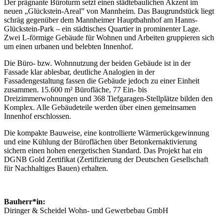
Der prägnante Büroturm setzt einen städtebaulichen Akzent im
neuen „Glückstein-Areal” von Mannheim. Das Baugrundstück liegt
schräg gegenüber dem Mannheimer Hauptbahnhof am Hanns-
Glückstein-Park – ein städtisches Quartier in prominenter Lage.
Zwei L-förmige Gebäude für Wohnen und Arbeiten gruppieren sich
um einen urbanen und belebten Innenhof.
Die Büro- bzw. Wohnnutzung der beiden Gebäude ist in der
Fassade klar ablesbar, deutliche Analogien in der
Fassadengestaltung fassen die Gebäude jedoch zu einer Einheit
zusammen. 15.600 m² Bürofläche, 77 Ein- bis
Dreizimmerwohnungen und 368 Tiefgaragen-Stellplätze bilden den
Komplex. Alle Gebäudeteile werden über einen gemeinsamen
Innenhof erschlossen.
Die kompakte Bauweise, eine kontrollierte Wärmerückgewinnung
und eine Kühlung der Büroflächen über Betonkernaktivierung
sichern einen hohen energetischen Standard. Das Projekt hat ein
DGNB Gold Zertifikat (Zertifizierung der Deutschen Gesellschaft
für Nachhaltiges Bauen) erhalten.
Bauherr*in:
Diringer & Scheidel Wohn- und Gewerbebau GmbH