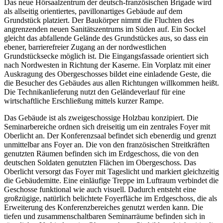
Das neue Hörsaalzentrum der deutsch-französischen Brigade wird
als allseitig orientiertes, pavillonartiges Gebäude auf dem
Grundstück platziert. Der Baukörper nimmt die Fluchten des
angrenzenden neuen Sanitätszentrums im Süden auf. Ein Sockel
gleicht das abfallende Gelände des Grundstückes aus, so dass ein
ebener, barrierefreier Zugang an der nordwestlichen
Grundstücksecke möglich ist. Die Eingangsfassade orientiert sich
nach Nordwesten in Richtung der Kaserne. Ein Vorplatz mit einer
Auskragung des Obergeschosses bildet eine einladende Geste, die
die Besucher des Gebäudes aus allen Richtungen willkommen heißt.
Die Technikanlieferung nutzt den Geländeverlauf für eine
wirtschaftliche Erschließung mittels kurzer Rampe.
Das Gebäude ist als zweigeschossige Holzbau konzipiert. Die
Seminarbereiche ordnen sich dreiseitig um ein zentrales Foyer mit
Oberlicht an. Der Konferenzsaal befindet sich ebenerdig und grenzt
unmittelbar ans Foyer an. Die von den französischen Streitkräften
genutzten Räumen befinden sich im Erdgeschoss, die von den
deutschen Soldaten genutzten Flächen im Obergeschoss. Das
Oberlicht versorgt das Foyer mit Tageslicht und markiert gleichzeitig
die Gebäudemitte. Eine einläufige Treppe im Luftraum verbindet die
Geschosse funktional wie auch visuell. Dadurch entsteht eine
großzügige, natürlich belichtete Foyerfläche im Erdgeschoss, die als
Erweiterung des Konferenzbereiches genutzt werden kann. Die
tiefen und zusammenschaltbaren Seminarräume befinden sich in