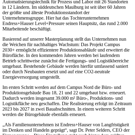
Automatisierungstechnik für Prozess und Labor mit 26 Standorten
in 12 Ländern. Im süddeutschen Maulburg ist seit über 60 Jahren
der größte und älteste Produktionsstandort der
Unternehmensgruppe. Hier hat das Tochterunternehmen
Endress+Hauser Level+Pressure seinen Hauptsitz, das rund 2.000
Mitarbeitende beschäftigt.
Basierend auf unserer Masterplanung stellt das Unternehmen nun
die Weichen für nachhaltiges Wachstum: Das Projekt Campus
2030+ ermöglicht effizientere Produktionsabläufe und erweitert die
Bürofläche. In den kommenden Jahren werden bei laufendem
Betrieb schrittweise zunächst die Fertigungs- und Logistikbereiche
umgebaut. Bestehende Gebäude werden hierfür umfassend saniert
oder durch Neubauten ersetzt und auf eine CO2-neutrale
Energieversorgung umgestellt.
Im ersten Schritt werden auf dem Campus Nord die Büro- und
Produktionsgebäude Bau 18, 21 und 22 umgebaut bzw. erneuert.
Dadurch werden insgesamt 39.000 m² Büro-, Produktions- und
Logistikfläche neu geschaffen. Die Realisierung erfolgt im Zeitraum
2023 bis 2027 in zwei Bauabschnitten. In einem weiteren Schritt
werden die Bürogebäude ebenfalls erneuert.
„Als Familienunternehmen ist Endress+Hauser von Langfristigkeit
im Denken und Handeln geprägt“, sagt Dr. Peter Selders, CEO der