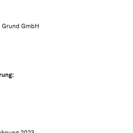
d Grund GmbH
rung:
chnung 2023