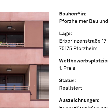
Bauherr*in:
Pforzheimer Bau un
Lage:
Erbprinzenstraße 17
75175 Pforzheim
Wettbewerbsplatzie
1. Preis
Status:
Realisiert
Auszeichnungen:
Hugo-Häring-Auszei